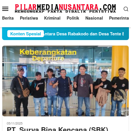
Loncat
Menu
ke
Mobile
konten
Berita
Peristiwa
Kriminal
Politik
Nasional
Pemerinta
Konten Spesial
Konflik Antara Desa Rabakodo dan Desa Tente Belum
05/11/2025
PT. Surya Bina Kencana (SBK)