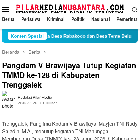
Loncat
Menu
ke
Mobile
konten
Berita
Peristiwa
Kriminal
Politik
Nasional
Pemerinta
Konflik Antara Desa Rabakodo dan Desa Tente Belum Temui
Konten Spesial
Beranda
Berita
Pangdam V Brawijaya Tutup Kegiatan
TMMD ke-128 di Kabupaten
Trenggalek
Redaksi Pilar Media
22/05/2026
31 Dilihat
Trenggalek, Panglima Kodam V Brawijaya, Mayjen TNI Rudy
Saladin, M.A., menutup kegiatan TNI Manunggal
Membangun Desa (TMMD) ke-128 tahun 2026 di Kabupaten