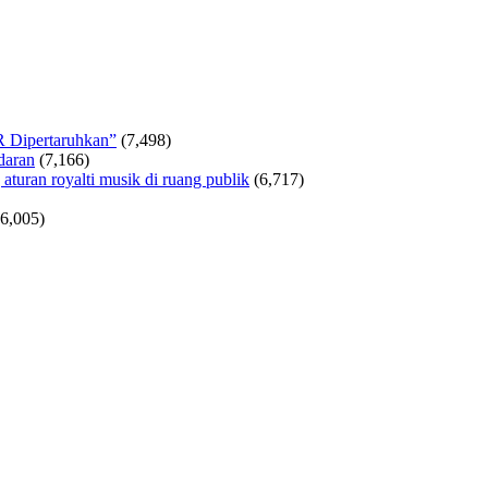
R Dipertaruhkan”
(7,498)
daran
(7,166)
turan royalti musik di ruang publik
(6,717)
(6,005)