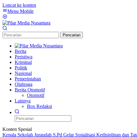
Loncat ke konten
Menu Mobile
Pencarian
Berita
Peristiwa
Kriminal
Politik
Nasional
Pemerintahan
Olahraga
Berita Otomotif
Otomotif
Lainnya
Box Redaksi
Konten Spesial
Kepala Sekolah Juraudah S.Pd Gelar Sosialisasi Kedisiplinan dan T