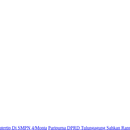
atatertip Di SMPN 4/Monta
Paripurna DPRD Tulungagung Sahkan Ran