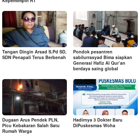
Kepemimpin RT
Tangan Dingin Arsad S.Pd SD,
Pondok pesantren
SDN Penapali Terus Berbenah
sabilurrasyad Bima siapkan
Generasi Hafiz Al Qur’an
berdaya saing global
Dugaan Arus Pendek PLN,
Hadirnya 3 Dokter Baru
Picu Kebakaran Salah Satu
DiPuskesmas Woha
Rumah Warga