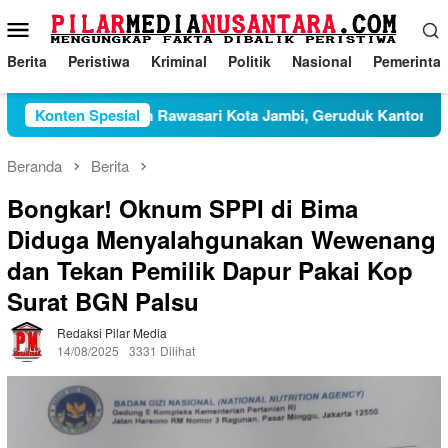
Loncat
Menu
ke
Mobile
konten
Berita
Peristiwa
Kriminal
Politik
Nasional
Pemerinta
05 Kelurahan Rawasari Kota Jambi, Geruduk Kantor Kelurahan,
Konten Spesial
Beranda
Berita
Bongkar! Oknum SPPI di Bima
Diduga Menyalahgunakan Wewenang
dan Tekan Pemilik Dapur Pakai Kop
Surat BGN Palsu
Redaksi Pilar Media
14/08/2025
3331 Dilihat