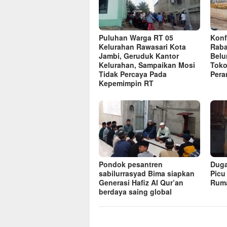
Puluhan Warga RT 05
Konf
Kelurahan Rawasari Kota
Raba
Jambi, Geruduk Kantor
Belu
Kelurahan, Sampaikan Mosi
Toko
Tidak Percaya Pada
Pera
Kepemimpin RT
Pondok pesantren
Duga
sabilurrasyad Bima siapkan
Picu
Generasi Hafiz Al Qur’an
Rum
berdaya saing global