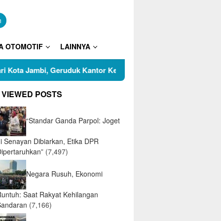
n
A OTOMOTIF
LAINNYA
Geruduk Kantor Kelurahan, Sampaikan Mosi Tidak Percaya Pad
 VIEWED POSTS
“Standar Ganda Parpol: Joget
di Senayan Dibiarkan, Etika DPR
Dipertaruhkan”
(7,497)
Negara Rusuh, Ekonomi
Runtuh: Saat Rakyat Kehilangan
Sandaran
(7,166)