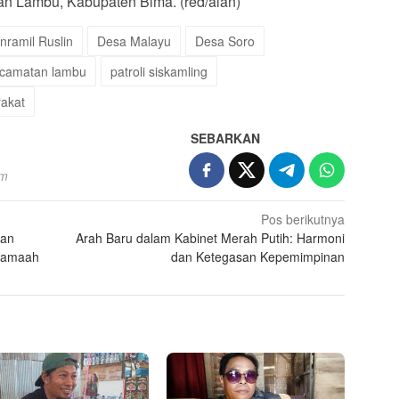
an Lambu, Kabupaten Bima. (red/alan)
nramil Ruslin
Desa Malayu
Desa Soro
camatan lambu
patroli siskamling
akat
SEBARKAN
om
Pos berikutnya
tan
Arah Baru dalam Kabinet Merah Putih: Harmoni
rjamaah
dan Ketegasan Kepemimpinan