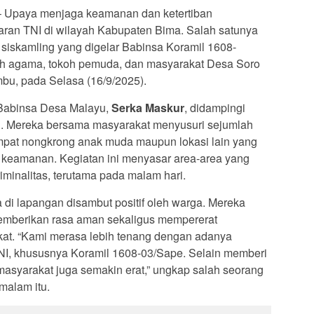
 Upaya menjaga keamanan dan ketertiban
jaran TNI di wilayah Kabupaten Bima. Salah satunya
i siskamling yang digelar Babinsa Koramil 1608-
oh agama, tokoh pemuda, dan masyarakat Desa Soro
bu, pada Selasa (16/9/2025).
h Babinsa Desa Malayu,
Serka Maskur
, didampingi
n
. Mereka bersama masyarakat menyusuri sejumlah
tempat nongkrong anak muda maupun lokasi lain yang
keamanan. Kegiatan ini menyasar area-area yang
iminalitas, terutama pada malam hari.
 di lapangan disambut positif oleh warga. Mereka
 memberikan rasa aman sekaligus mempererat
kat. “Kami merasa lebih tenang dengan adanya
NI, khususnya Koramil 1608-03/Sape. Selain memberi
asyarakat juga semakin erat,” ungkap salah seorang
 malam itu.