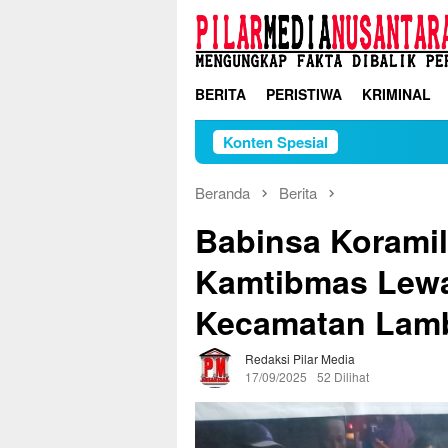
Loncat
ke
konten
BERITA
PERISTIWA
KRIMINAL
Konten Spesial
Beranda
Berita
Babinsa Koramil
Kamtibmas Lewat
Kecamatan Lam
Redaksi Pilar Media
17/09/2025
52 Dilihat