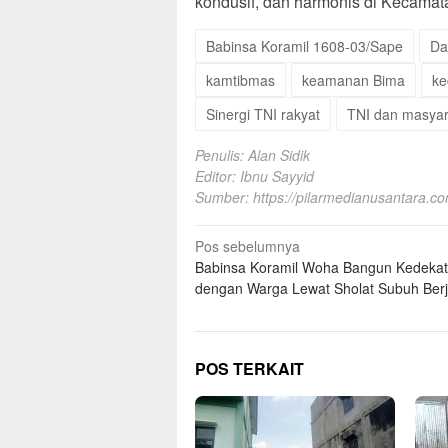
kondusif, dan harmonis di Kecamat
Babinsa Koramil 1608-03/Sape
Da
kamtibmas
keamanan Bima
ke
Sinergi TNI rakyat
TNI dan masyar
Penulis: Alan Sidik
Editor: Ibnu Sayyid
Sumber:
https://pilarmedianusantara.c
Navigasi
Pos sebelumnya
Babinsa Koramil Woha Bangun Kedeka
pos
dengan Warga Lewat Sholat Subuh Be
POS TERKAIT