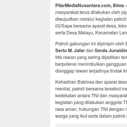
PilarMediaNusantara.com,
Bima
–
masyarakat terus dilakukan oleh ja
diwujudkan melalui kegiatan patrol
03/Sape bersama aparat desa, tok
serta Desa Malayu, Kecamatan Lam
Patroli gabungan ini dipimpin ole
Sertu M. Jafar
dan
Serda Junaidi
titik rawan yang sering dijadikan 
berpotensi menimbulkan gangguan 
dianggap rawan terjadinya tindak kr
Kehadiran Babinsa dan aparat desa
menilai, patroli bersama tersebut
kedekatan antara TNI dan masyara
kegiatan yang dilakukan anggota T
rasa aman, hubungan TNI dengan m
warga yang ikut serta dalam patroli