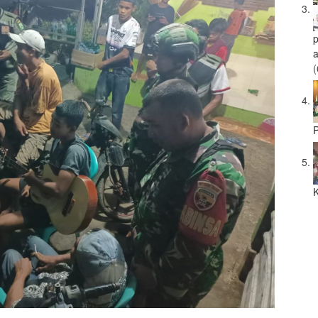
a
(
P
K