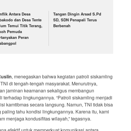
nflik Antara Desa
Tangan Dingin Arsad S.Pd
bakodo dan Desa Tente
SD, SDN Penapali Terus
lum Temui Titik Terang,
Berbenah
koh Pemuda
rtanyakan Peran
sbangpol
Ruslin
, menegaskan bahwa kegiatan patroli siskamling
TNI di tengah-tengah masyarakat. Menurutnya,
ikan jaminan keamanan sekaligus membangun
li terhadap lingkungannya. “Patroli siskamling menjadi
si kamtibmas secara langsung. Namun, TNI tidak bisa
 paling tahu kondisi lingkungannya. Karena itu, kami
lam menjaga kondusifitas wilayah,” tegasnya.
rana efektif untuk memperkuat komunikasi antara