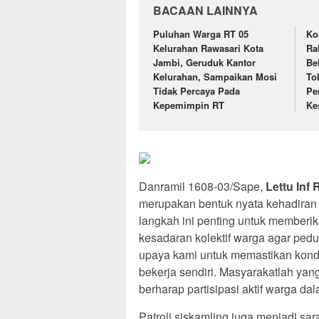
BACAAN LAINNYA
Puluhan Warga RT 05
Ko
Kelurahan Rawasari Kota
Ra
Jambi, Geruduk Kantor
Be
Kelurahan, Sampaikan Mosi
To
Tidak Percaya Pada
Pe
Kepemimpin RT
Ke
Danramil 1608-03/Sape,
Lettu Inf 
merupakan bentuk nyata kehadiran 
langkah ini penting untuk member
kesadaran kolektif warga agar pedu
upaya kami untuk memastikan kondi
bekerja sendiri. Masyarakatlah yang
berharap partisipasi aktif warga da
Patroli siskamling juga menjadi sa