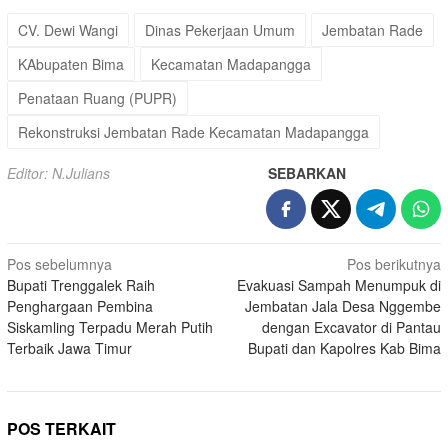
CV. Dewi Wangi
Dinas Pekerjaan Umum
Jembatan Rade
KAbupaten Bima
Kecamatan Madapangga
Penataan Ruang (PUPR)
Rekonstruksi Jembatan Rade Kecamatan Madapangga
Editor: N.Julians
SEBARKAN
Navigasi
Pos sebelumnya
Pos berikutnya
Bupati Trenggalek Raih
Evakuasi Sampah Menumpuk di
pos
Penghargaan Pembina
Jembatan Jala Desa Nggembe
Siskamling Terpadu Merah Putih
dengan Excavator di Pantau
Terbaik Jawa Timur
Bupati dan Kapolres Kab Bima
POS TERKAIT