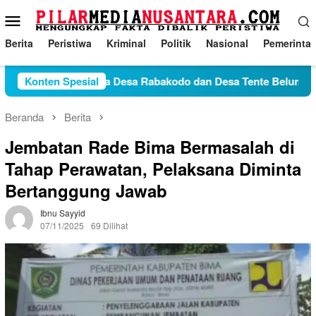
Loncat
Menu
ke
Mobile
konten
Berita
Peristiwa
Kriminal
Politik
Nasional
Pemerinta
Konflik Antara Desa Rabakodo dan Desa Tente Belum Temui 
Konten Spesial
Beranda
Berita
Jembatan Rade Bima Bermasalah di
Tahap Perawatan, Pelaksana Diminta
Bertanggung Jawab
Ibnu Sayyid
07/11/2025
69 Dilihat